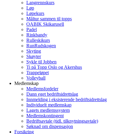
Langrennskurs
Løp
Løpekurs
Måltur sammen til topps
OABIK Skikarusell
Padel
Rinkbandy
Rulleskikurs
RunRudskogen
Skyting
Skøyter
Sykle til Jobben
Ti på Topp Oslo og Akershus
Trappeløpet
Volleyball
Medlemskap
Medlemsfordeler
Dann eget bedriftsidrettslag
Innmelding i eksisterende bedriftsidrettslag
Individuelt medlemskap
Lagets medlemssystem
Medlemskontingent
Bedriftsavtale (tidl. tilknytningsavtale)
Søknad om dispensasjon
Forsikring