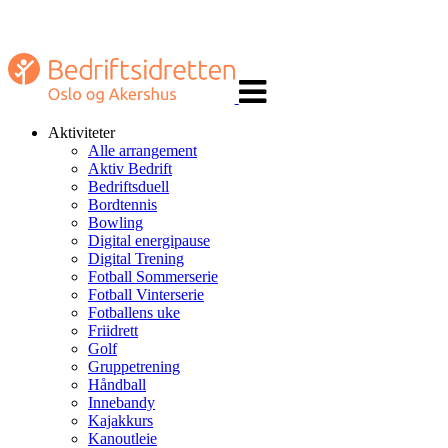
Veksle
navigasjon
Aktiviteter
Alle arrangement
Aktiv Bedrift
Bedriftsduell
Bordtennis
Bowling
Digital energipause
Digital Trening
Fotball Sommerserie
Fotball Vinterserie
Fotballens uke
Friidrett
Golf
Gruppetrening
Håndball
Innebandy
Kajakkurs
Kanoutleie