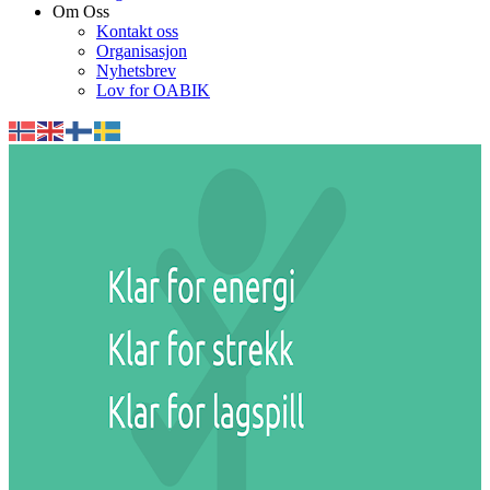
Om Oss
Kontakt oss
Organisasjon
Nyhetsbrev
Lov for OABIK